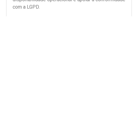
com a LGPD.
Ler artigo completo >>
TECNOLOGIA E SEGURANÇA DA INFORMAÇÃO
Gestão de TI no varejo: riscos do setor e pontos
críticos da infraestrutura