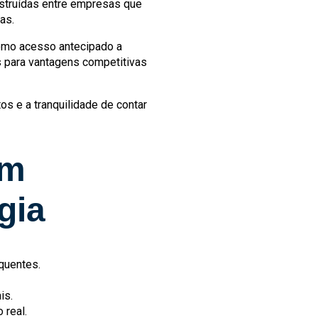
nstruídas entre empresas que
as.
como acesso antecipado a
as para vantagens competitivas
s e a tranquilidade de contar
om
gia
quentes.
is.
 real.