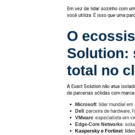
Em vez de lidar sozinho com uma
você utiliza. É isso que uma parc
O ecossis
Solution:
total no c
A Exact Solution não atua isola
de parcerias sólidas com marca
: líder mundial e
Microsoft
: parceira de hardware,
Dell
: especialista em v
VMware
: sol
Edge-Core Networks
: líd
Kaspersky e Fortinet