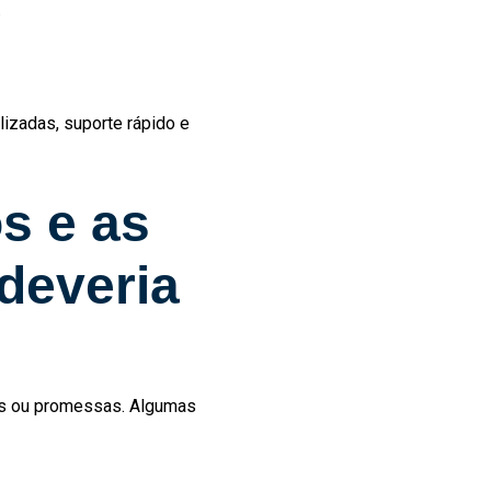
.
izadas, suporte rápido e
s e as
deveria
ços ou promessas. Algumas