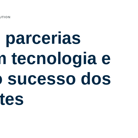
UTION
 parcerias
m tecnologia e
o sucesso dos
ntes