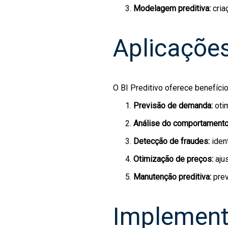
Modelagem preditiva:
cria
Aplicações
O BI Preditivo oferece benefíci
Previsão de demanda:
oti
Análise do comportamento
Detecção de fraudes:
iden
Otimização de preços:
aju
Manutenção preditiva:
pre
Implement