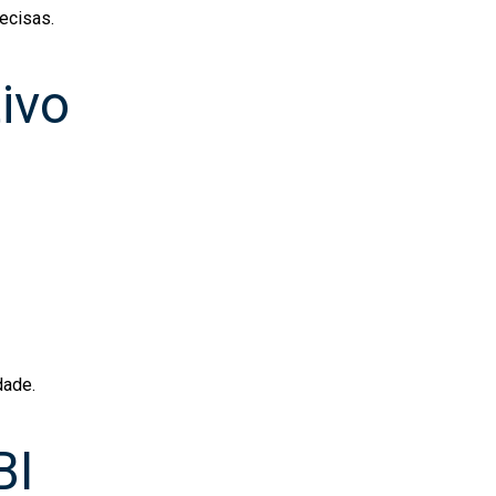
ecisas.
ivo
dade.
BI