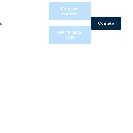
Entre em
contato
Contato
as
+55 19 4040-
4750